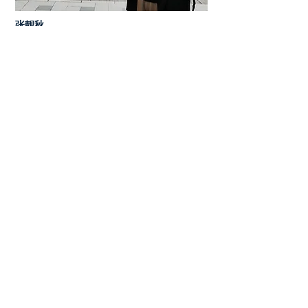
张靓秋
​· 合伙人/设计主持
​· 耶鲁大学建筑环境硕士
​· 香港大学建筑系学士
长期关注建筑与艺术的跨界与融合，她为耶鲁
大学建筑北画廊、耶鲁大学北京中心等策划展
览及活动, 为中国当代艺术年鉴展2019（深
圳）进行展览空间设计；设计作品曾获得
2015年Eleven Magazine设计比赛（并于波
士顿建筑大学展出）、2018年全美声学协会
建筑比赛（首奖，剧场设计）、2019年锦城
公园国际建筑设计竞赛等奖项；写作文章及撰
稿曾发表于有方，世界建筑，Paprika!，Yale
Retrospect等，著有译作《新型城市郊区
化》，即将出版编著《公园城市》（暂定书
名），译作《包豪斯的剧场》。