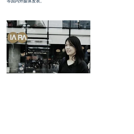
等国内外媒体发表。
张靓秋
​· 合伙人/设计主持
​· 耶鲁大学建筑环境硕士